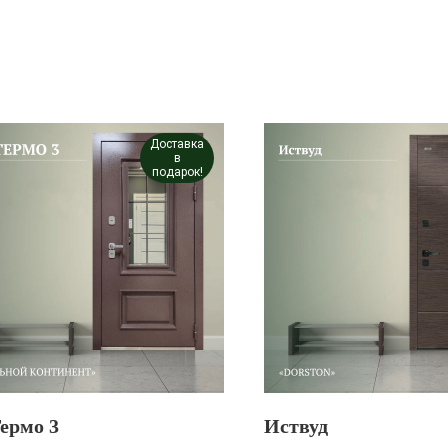
Доставка
в
подарок!
ермо 3
Иствуд