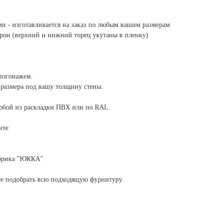
и - изготавливается на заказ по любым вашим размерам
орон (верхний и нижний торец укутаны в пленку)
погонажем.
размера под вашу толщину стены.
юбой из раскладки ПВХ или по RAL.
нте
абрика "ЮККА"
те подобрать всю подходящую фурнитуру.