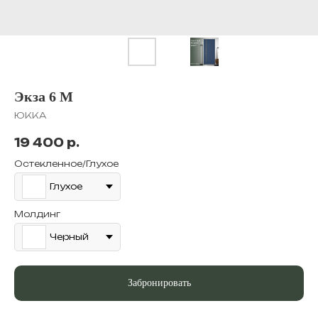
Экза 6 М
ЮККА
19 400
р.
Остекленное/Глухое
Глухое
Молдинг
Черный
Забронировать