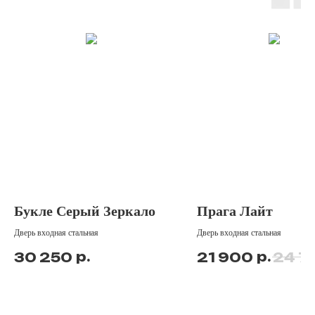
Букле Серый Зеркало
Прага Лайт
Дверь входная стальная
Дверь входная стальная
р.
р.
30 250
21 900
24 7