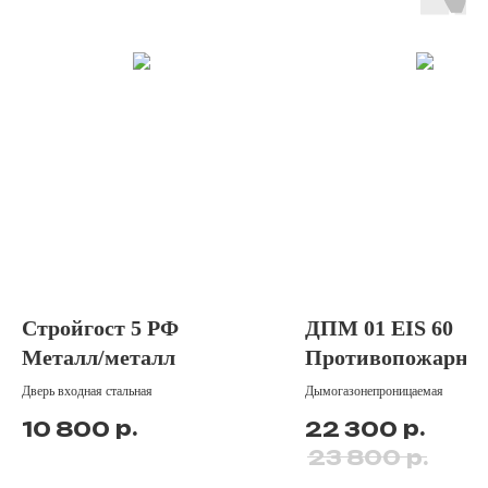
Стройгост 5 РФ
ДПМ 01 EIS 60
Металл/металл
Противопожарна
дверь
Дверь входная стальная
Дымогазонепроницаемая
р.
р.
10 800
22 300
р.
23 800