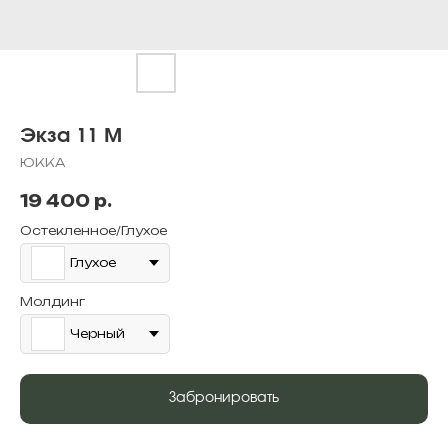
Экза 11 М
ЮККА
19 400
р.
Остекленное/Глухое
Глухое
Молдинг
Черный
Забронировать