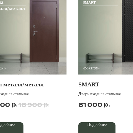
а металл/металл
SMART
ходная стальная
Дверь входная стальная
р.
р.
р.
600
18 900
81 000
дробнее
Подробнее