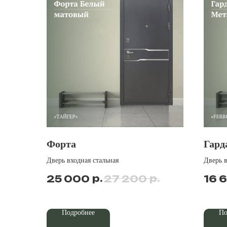
Форта
Гард
Дверь входная стальная
Дверь в
р.
р.
25 000
27 200
16 
Подробнее
По