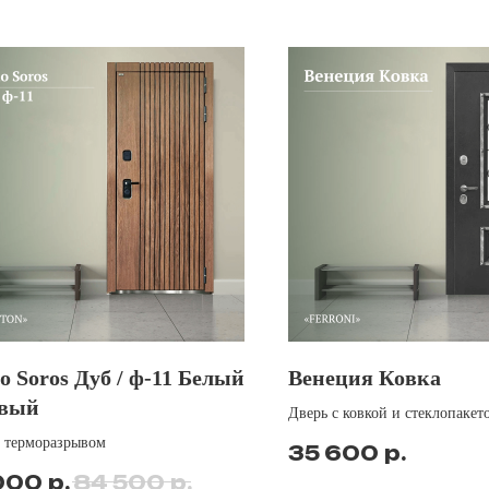
о Soros Дуб / ф-11 Белый
Венеция Ковка
овый
Дверь с ковкой и стеклопакет
с терморазрывом
р.
35 600
р.
р.
000
84 500