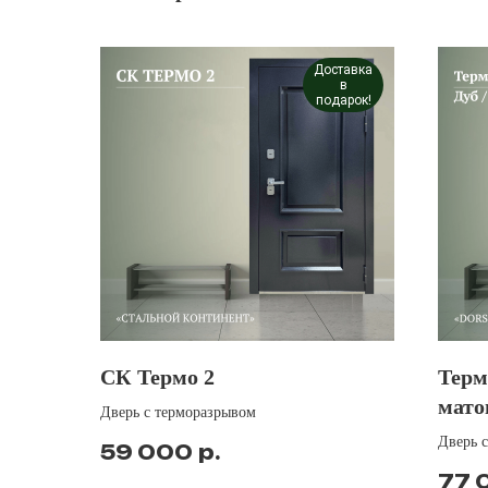
Доставка
в
подарок!
СК Термо 2
Терм
мат
Дверь с терморазрывом
Дверь 
р.
59 000
77 