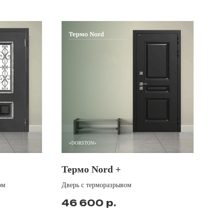
Термо Nord +
ом
Дверь с терморазрывом
р.
46 600