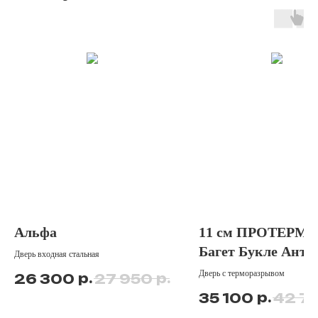
Альфа
11 см ПРОТЕРМА
Багет Букле Антр
Дверь входная стальная
Дверь с терморазрывом
р.
р.
26 300
27 950
р.
35 100
42 7