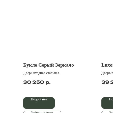
Букле Серый Зеркало
Luxo
Дверь входная стальная
Дверь в
р.
30 250
39 
Подробнее
По
Забронировать
За