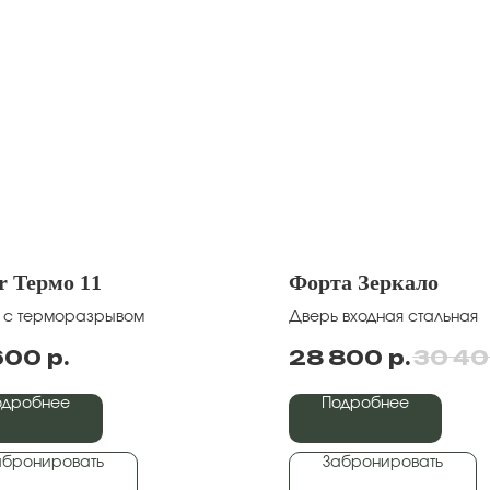
r Термо 11
Форта Зеркало
 с терморазрывом
Дверь входная стальная
р.
р.
600
28 800
30 4
одробнее
Подробнее
абронировать
Забронировать