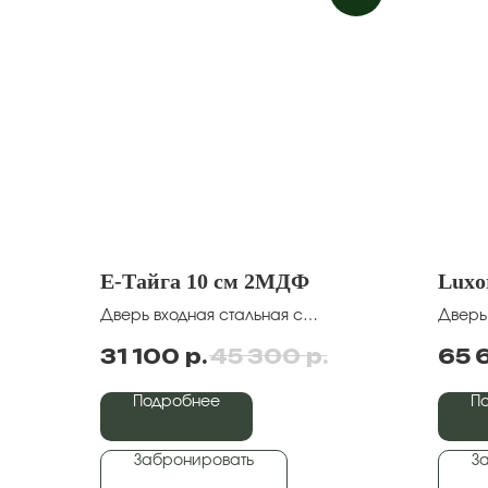
Е-Тайга 10 см 2МДФ
Luxo
Дверь входная стальная с
Дверь
биометрическим замком
р.
р.
31 100
45 300
65 
Подробнее
П
Забронировать
З