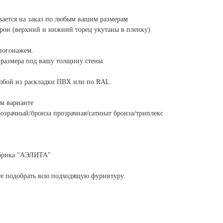
вается на заказ по любым вашим размерам
орон (верхний и нижний торец укутаны в пленку)
погонажем.
размера под вашу толщину стены.
юбой из раскладки ПВХ или по RAL.
ом варианте
озрачный/бронза прозрачная/сатинат бронза/триплекс
абрика "АЭЛИТА"
те подобрать всю подходящую фурнитуру.