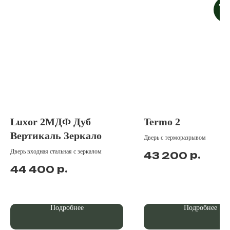
Дос
под
Luxor 2МДФ Дуб
Termo 2
Вертикаль Зеркало
Дверь с терморазрывом
Дверь входная стальная с зеркалом
р.
43 200
р.
44 400
Подробнее
Подробнее