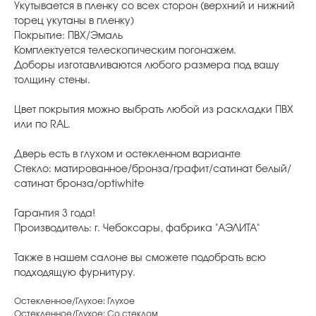
Укутывается в пленку со всех сторон (верхний и нижний
торец укутаны в пленку)
Покрытие: ПВХ/Эмаль
Комплектуется телескопическим погонажем.
Доборы изготавливаются любого размера под вашу
толщину стены.
Цвет покрытия можно выбрать любой из раскладки ПВХ
или по RAL.
Дверь есть в глухом и остекленном варианте
Стекло: матированное/бронза/графит/сатинат белый/
сатинат бронза/optiwhite
Гарантия 3 года!
Производитель: г. Чебоксары, фабрика "АЭЛИТА"
Также в нашем салоне вы сможете подобрать всю
подходящую фурнитуру.
Остекленное/Глухое: Глухое
Остекленное/Глухое: Со стеклом