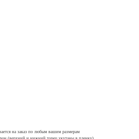
вается на заказ по любым вашим размерам
орон (верхний и нижний торец укутаны в пленку)