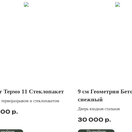
r Термо 11 Стеклопакет
9 см Геометрия Бет
снежный
с терморазрывом и стеклопакетом
Дверь входная стальная
р.
100
р.
30 000
дробнее
Подробнее