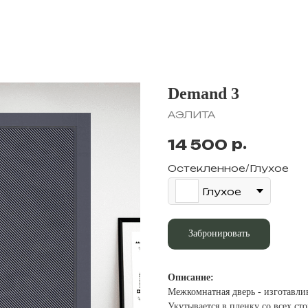
Demand 3
АЭЛИТА
р.
14 500
Остекленное/Глухое
Глухое
Забронировать
Описание:
Межкомнатная дверь - изготавли
Укутывается в пленку со всех ст