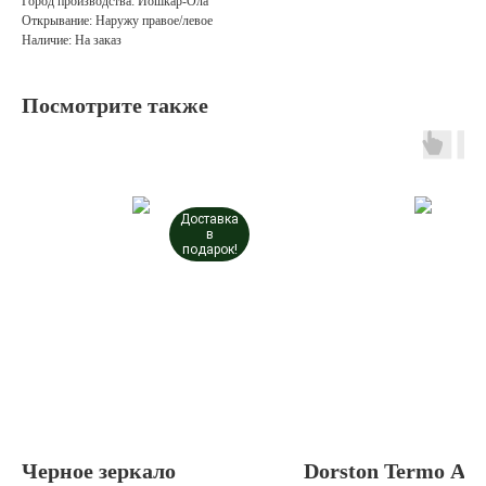
Город производства: Йошкар-Ола
Открывание: Наружу правое/левое
Наличие: На заказ
Посмотрите также
Доставка
в
подарок!
Черное зеркало
Dorston Termo Ari