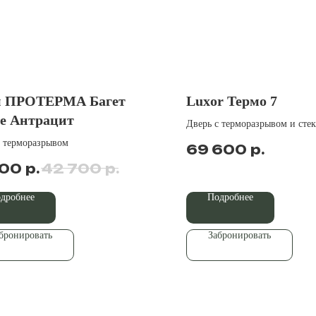
м ПРОТЕРМА Багет
Luxor Термо 7
е Антрацит
Дверь с терморазрывом и сте
с терморазрывом
р.
69 600
р.
р.
100
42 700
дробнее
Подробнее
бронировать
Забронировать