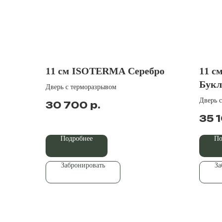
11 см ISOTERMA Серебро
11 с
Букл
Дверь с терморазрывом
Дверь 
р.
30 700
35 
Подробнее
По
Забронировать
За