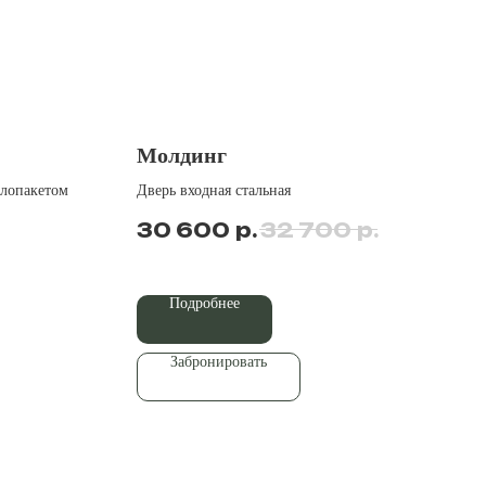
Молдинг
клопакетом
Дверь входная стальная
р.
р.
30 600
32 700
Подробнее
Забронировать