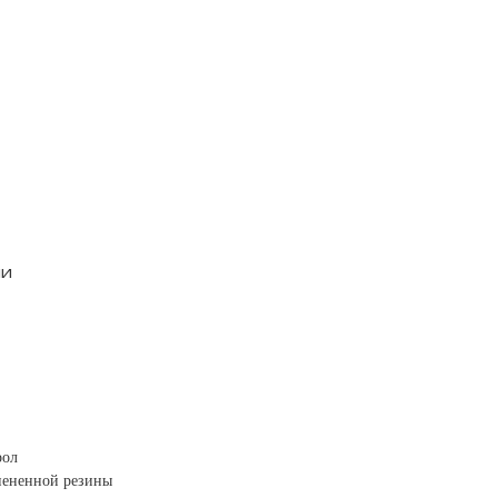
ли
рол
спененной резины