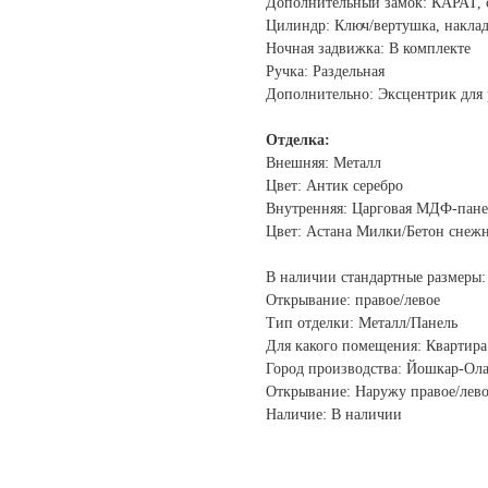
Дополнительный замок: КАРАТ, 
Цилиндр: Ключ/вертушка, наклад
Ночная задвижка: В комплекте
Ручка: Раздельная
Дополнительно: Эксцентрик для
Отделка:
Внешняя: Металл
Цвет: Антик серебро
Внутренняя: Царговая МДФ-панел
Цвет: Астана Милки/Бетон снеж
В наличии стандартные размеры:
Открывание: правое/левое
Тип отделки: Металл/Панель
Для какого помещения: Квартира
Город производства: Йошкар-Ол
Открывание: Наружу правое/лев
Наличие: В наличии