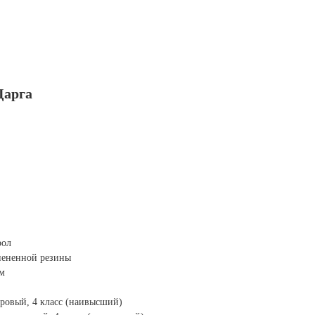
Царга
рол
спененной резины
мм
ровый, 4 класс (наивысший)