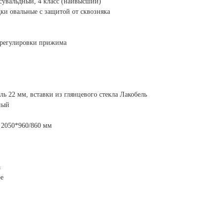
сувальдный, 4 класс (наивысший)
ки овальные с защитой от сквозняка
 регулировки прижима
ь 22 мм, вставки из глянцевого стекла Лакобель
ный
 2050*960/860 мм
а
ое