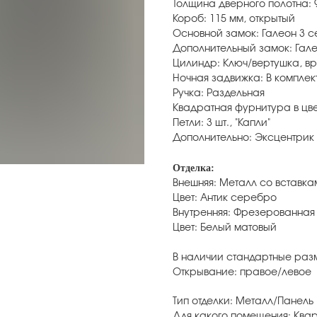
Толщина дверного полотна: 
Короб: 115 мм, открытый
Основной замок: Галеон 3 
Дополнительный замок: Гал
Цилиндр: Ключ/вертушка, в
Ночная задвижка: В комплек
Ручка: Раздельная
Квадратная фурнитура в цв
Петли: 3 шт., "Капли"
Дополнительно: Эксцентрик
Отделка:
Внешняя: Металл со вставк
Цвет: Антик серебро
Внутренняя: Фрезерованная
Цвет: Белый матовый
В наличии стандартные раз
Открывание: правое/левое
Тип отделки: Металл/Панель
Для какого помещения: Ква