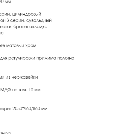
90 мм
серии, цилиндровый
еон 3 серии, сувальдный
резная броненакладка
те
ете матовый хром
 для регулировки прижима полотна
ами из нержавейки
 МДФ-панель 10 мм
меры: 2050*960/860 мм
ртира