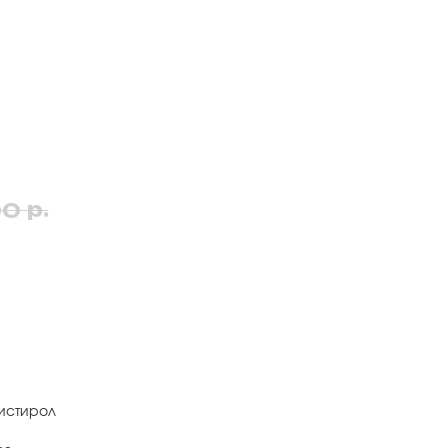
р.
00
истирол