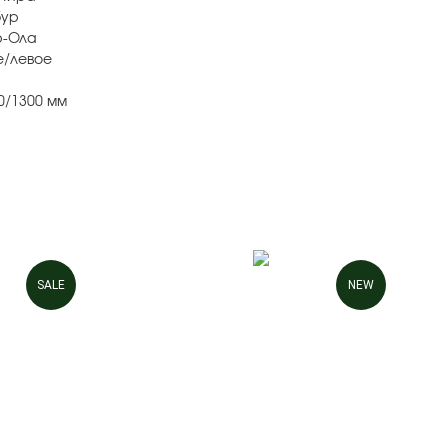
бур
р-Ола
е/левое
0/1300 мм
SALE
NEW