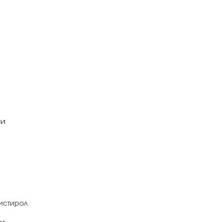
ли
истирол