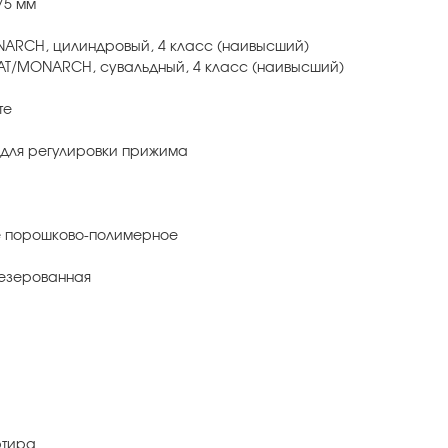
75 мм
ARCH, цилиндровый, 4 класс (наивысший)
AT/MONARCH, сувальдный, 4 класс (наивысший)
те
 для регулировки прижима
е порошково-полимерное
резерованная
ртира