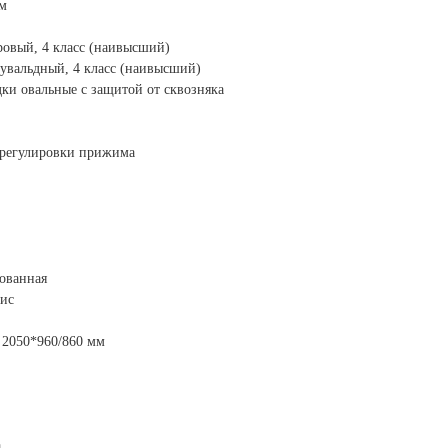
мм
овый, 4 класс (наивысший)
увальдный, 4 класс (наивысший)
ки овальные с защитой от сквозняка
 регулировки прижима
ованная
рис
 2050*960/860 мм
а